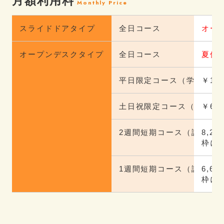
月額利用料
Monthly Price
スライドドアタイプ
全日コース
オープ
オープンデスクタイプ
全日コース
夏休み
平日限定コース（学校・仕
￥10,
土日祝限定コース（休日の
￥6,6
2週間短期コース（試験前
8,25
枠に
1週間短期コース（試験前
6,60
枠に