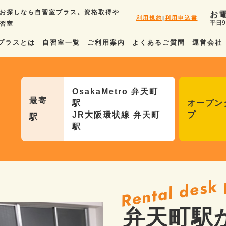
お探しなら自習室プラス。資格取得や
お
利用規約
|
利用申込書
平日9
習室
プラスとは
自習室一覧
ご利用案内
よくあるご質問
運営会社
OsakaMetro 弁天町
最寄
駅
オープン
JR大阪環状線 弁天町
プ
駅
駅
Rental desk 
弁天町駅