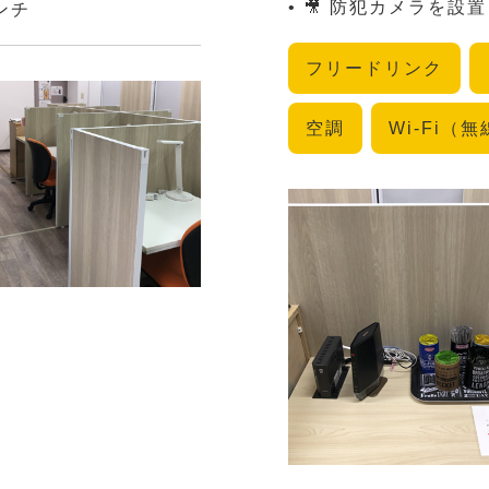
• 🎥 防犯カメラを
センチ
フリードリンク
空調
Wi-Fi（