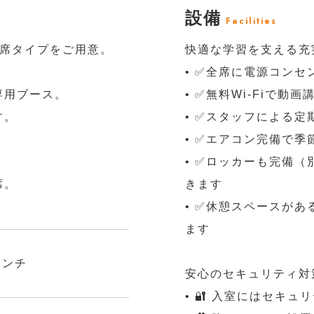
設備
Facilities
座席タイプをご用意。
快適な学習を支える充
• ✅全席に電源コンセ
専用ブース。
• ✅無料Wi-Fiで動
す。
• ✅スタッフによる
• ✅エアコン完備で季
• ✅ロッカーも完備
席。
きます
• ✅休憩スペースが
ます
センチ
安心のセキュリティ対
• 🔐 入室にはセキ