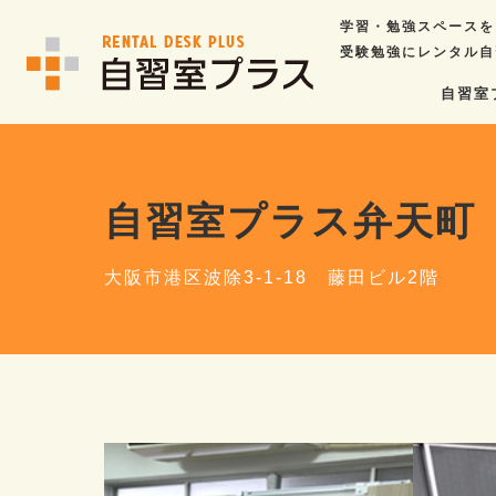
学習・勉強スペースを
受験勉強にレンタル自
自習室
自習室プラス弁天町
大阪市港区波除3-1-18 藤田ビル2階