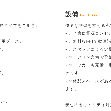
設備
Facilities
座席タイプをご用意。
快適な学習を支える充
• ✅全席に電源コンセ
専用ブース。
• ✅無料Wi-Fiで動
す。
• ✅スタッフによる
• ✅エアコン完備で季
• ✅ロッカーも完備
席。
きます
• ✅休憩スペースが
ます。
センチ
安心のセキュリティ対