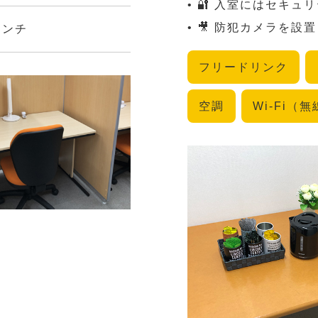
• 🔐 入室にはセキ
• 🎥 防犯カメラを
センチ
フリードリンク
空調
Wi-Fi（