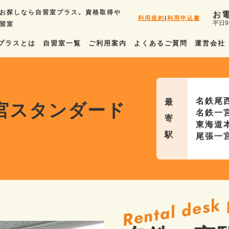
お探しなら自習室プラス。資格取得や
お
利用規約
|
利用申込書
平日9
習室
プラスとは
自習室一覧
ご利用案内
よくあるご質問
運営会社
名鉄尾
最
宮スタンダード
名鉄一
寄
東海道
駅
尾張一
Rental desk 