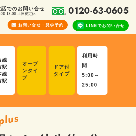
0120-63-0605
電話でのお問い合せ
:00-18:00 土日祝定休
お問い合せ・
見学予約
LINEで
お問い合せ
利用時
西線
オープ
間
宮駅
ドア付
ンタイ
本線
タイプ
5:00～
プ
宮駅
25:00
plus