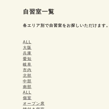
自習室一覧
各エリア別で自習室をお探しいただけます
ALL
大阪
兵庫
愛知
岐阜
市内
北部
中部
南部
ALL
個室
オープン席