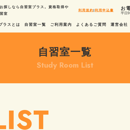
お探しなら自習室プラス。資格取得や
お
利用規約
|
利用申込書
平日9
習室
プラスとは
自習室一覧
ご利用案内
よくあるご質問
運営会社
自習室一覧
Study Room List
IST