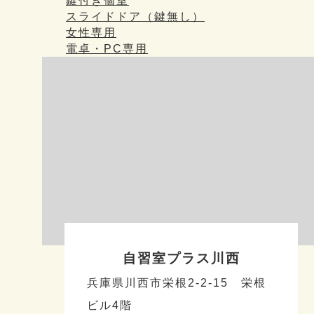
鍵付き個室
スライドドア（鍵無し）
女性専用
電卓・PC専用
自習室プラス川西
兵庫県川西市栄根2-2-15 栄根
ビル4階