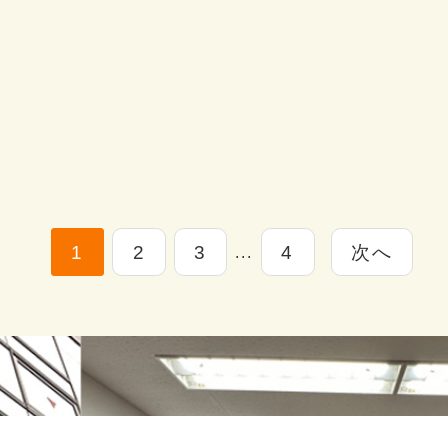
1
2
3
4
次へ
...