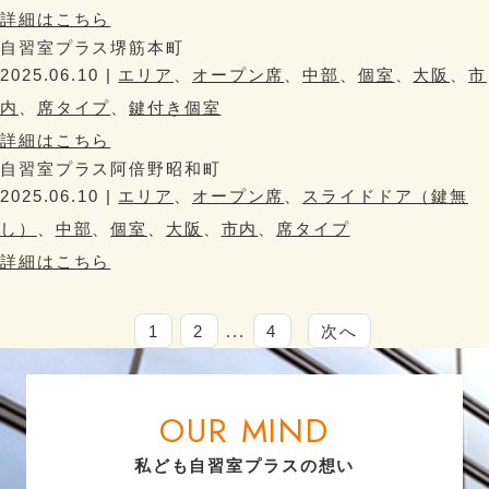
詳細はこちら
自習室プラス堺筋本町
2025.06.10 |
エリア
、
オープン席
、
中部
、
個室
、
大阪
、
市
内
、
席タイプ
、
鍵付き個室
詳細はこちら
自習室プラス阿倍野昭和町
2025.06.10 |
エリア
、
オープン席
、
スライドドア（鍵無
し）
、
中部
、
個室
、
大阪
、
市内
、
席タイプ
詳細はこちら
1
2
...
4
次へ
OUR MIND
私ども自習室プラスの想い